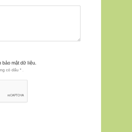
h bảo mật dữ liệu.
ng có dấu * .